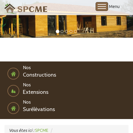
Menu
Accueil
Présentation
Nos compétences
Nos
Nos brevets
Constructions
Contact
Nos
Extensions
Nos
Surélévations
Vous êtes ici :
SPCME