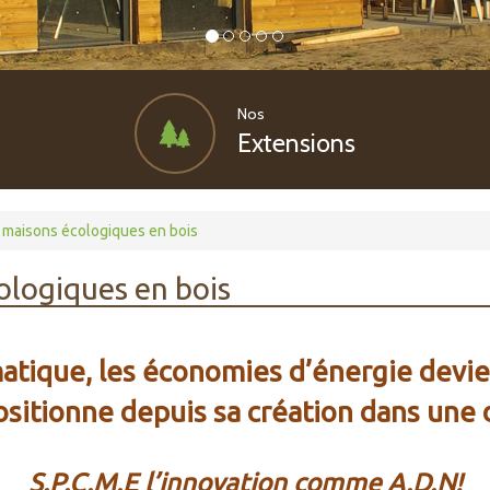
Nos
Extensions
 maisons écologiques en bois
ologiques en bois
atique, les économies d’énergie devien
positionne depuis sa création dans un
S.P.C.M.E l’innovation comme A.D.N!