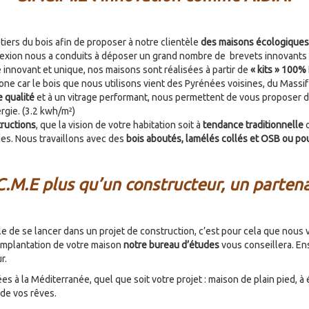
tiers du bois afin de proposer à notre clientèle
des maisons écologiques 
lexion nous a conduits à déposer un grand nombre de brevets innovants 
 innovant et unique, nos maisons sont réalisées à partir de
« kits » 100%
e car le bois que nous utilisons vient des Pyrénées voisines, du Massif 
e qualité
et à un vitrage performant, nous permettent de vous proposer 
rgie. (3.2 kwh/m²)
tructions
, que la vision de votre habitation soit à
tendance traditionnelle
o
ies. Nous travaillons avec des
bois aboutés, lamélés collés et OSB ou pou
C.M.E plus qu’un constructeur, un partena
acile de se lancer dans un projet de construction, c’est pour cela que n
 l’implantation de votre maison
notre bureau d’études
vous conseillera. En
r.
ées à la Méditerranée, quel que soit votre projet : maison de plain pied,
 de vos rêves.