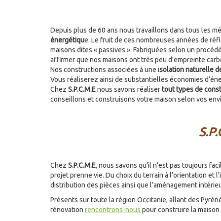
Depuis plus de 60 ans nous travaillons dans tous les mé
énergétiqu
e. Le fruit de ces nombreuses années de réf
maisons dites « passives ». Fabriquées selon un procédé
affirmer que nos maisons ont très peu d’empreinte carbon
Nos constructions associées à une i
solation naturelle d
Vous réaliserez ainsi de substantielles économies d’éne
Chez
S.P.C.M.E
nous savons réaliser
tout types de cons
conseillons et construisons votre maison selon vos env
S.P.
Chez
S.P.C.M.E
, nous savons qu’il n’est pas toujours f
projet prenne vie. Du choix du terrain à l’orientation et
distribution des pièces ainsi que l’aménagement intérieu
Présents sur toute la région Occitanie, allant des Pyrén
rénovation
rencontrons-nous
pour construire la maison